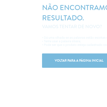
NÃO ENCONTRAM
RESULTADO.
VAMOS TENTAR DE NOVO?
• Dá uma olhada se as palavras estão escritas d
• Tente usar a palavra inteira;
• Pode ser que o produto esteja cadastrado c
VOLTAR PARA A PÁGINA INICIAL