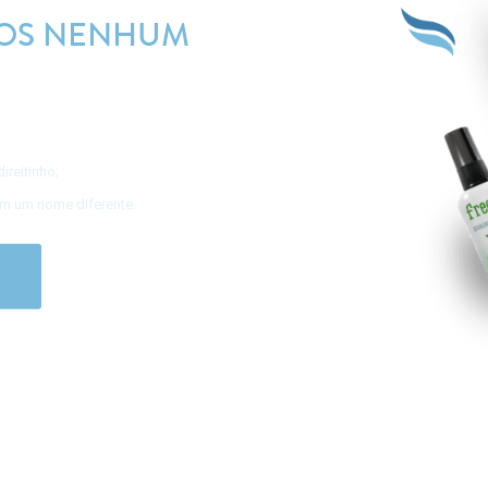
OS NENHUM
ireitinho;
om um nome diferente.