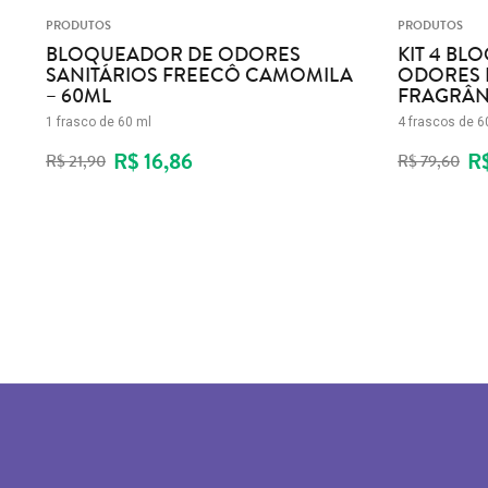
PRODUTOS
PRODUTOS
BLOQUEADOR DE ODORES
KIT 4 B
SANITÁRIOS FREECÔ CAMOMILA
ODORES 
– 60ML
FRAGRÂNC
1 frasco de 60 ml
4 frascos de 
R$ 16,86
R$
68
R$ 21,90
R$ 79,60