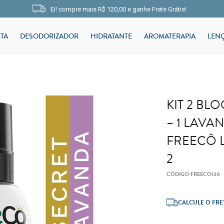
Ei! compre mais
R$ 120,00
e
ganhe Frete Grátis!
TA
DESODORIZADOR
HIDRATANTE
AROMATERAPIA
LEN
KIT 2 B
– 1 LAVA
FREECÔ L
2
CÓDIGO:
FREECO120
CALCULE O FRE