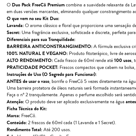
Duo Pack FreeCô Premium
O
combina a suavidade relaxante da Lava
em duas versões marcantes, eliminando qualquer constrangimento ao
O que vem no seu Kit Duo:
Lavanda:
O aroma clássico e floral que proporciona uma sensação d
Secret:
Uma fragrância exclusiva, sofisticada e discreta, perfeita p
Diferenciais para sua Tranquilidade:
BARREIRA ANTICONSTRANGIMENTO:
A fórmula exclusiva cri
100% NATURAL E VEGANO:
Produto fitoterápico, livre de aero
ALTO RENDIMENTO:
100 usos
Cada frasco de 60ml rende até
, 
PRATICIDADE POCKET:
Frascos compactos que cabem na bolsa, mo
Instruções de Uso (O Segredo para Funcionar):
ANTES de usar o vaso
, borrife o FreeCô 5 vezes diretamente na águ
Uma barreira protetora de óleos naturais será formada instantaneam
Faça o nº 2 tranquilamente. Apenas o perfume escolhido será sentid
Atenção:
antes
O produto deve ser aplicado exclusivamente na água
Ficha Técnica do Kit:
Marca:
FreeCô.
Conteúdo:
2 frascos de 60ml cada (1 Lavanda e 1 Secret).
Rendimento Total:
Até 200 usos.