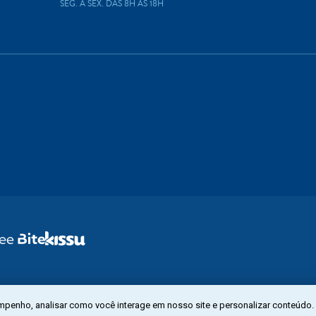
SEG. A SEX. DAS 8H ÀS 18H
mpenho, analisar como você interage em nosso site e personalizar conteúdo.