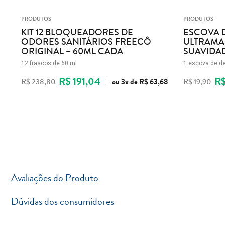
PRODUTOS
PRODUTOS
KIT 12 BLOQUEADORES DE
ESCOVA D
I
ODORES SANITÁRIOS FREECÔ
ULTRAMA
ORIGINAL – 60ML CADA
SUAVIDA
12 frascos de 60 ml
1 escova de d
R$ 191,04
R$
R$ 238,80
ou
3x
de
R$ 63,68
R$ 19,90
Avaliações do Produto
Dúvidas dos consumidores