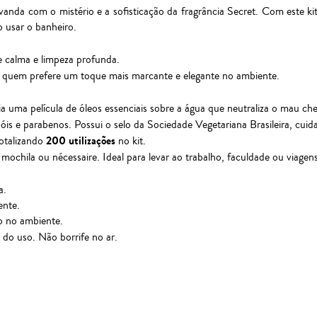
nda com o mistério e a sofisticação da fragrância Secret. Com este kit
 usar o banheiro.
e calma e limpeza profunda.
ara quem prefere um toque mais marcante e elegante no ambiente.
a uma película de óleos essenciais sobre a água que neutraliza o mau ch
ssóis e parabenos. Possui o selo da Sociedade Vegetariana Brasileira, cu
200 utilizações
totalizando
no kit.
chila ou nécessaire. Ideal para levar ao trabalho, faculdade ou viagens
a.
ente.
o no ambiente.
do uso. Não borrife no ar.