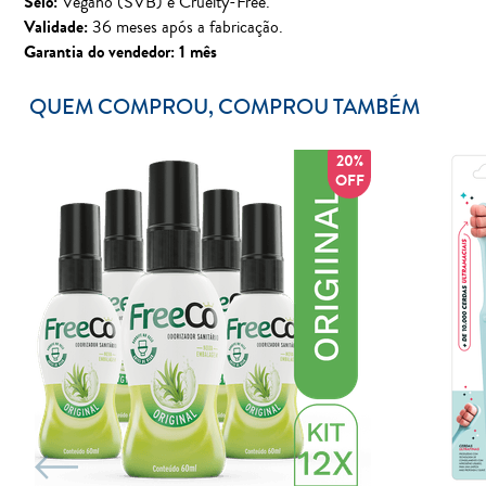
Selo:
Vegano (SVB) e Cruelty-Free.
Validade:
36 meses após a fabricação.
Garantia do vendedor: 1 mês
QUEM COMPROU, COMPROU TAMBÉM
%
20%