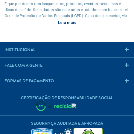
Fique por dentro dos lançamentos, produtos, eventos, pesquisas e
dicas de saúde. Seus dados são coletados e tratados com base na Lei
Geral de Proteção de Dados Pessoais (LGPD). Caso deseje receber, via
e-mail, qualquer tipo de comunicação, cadastre seu e-mail e participe
Leia mais
conscientemente de nossa newsletter. Manter sua privacidade é nosso
dever legal e seu cadastro só será coletado a partir de sua
manifestação livre, informada e inequívoca.
INSTITUCIONAL
FALE COM A GENTE
FORMAS DE PAGAMENTO
CERTIFICAÇÃO DE RESPONSABILIDADE SOCIAL
SEGURANÇA AUDITADA E APROVADA