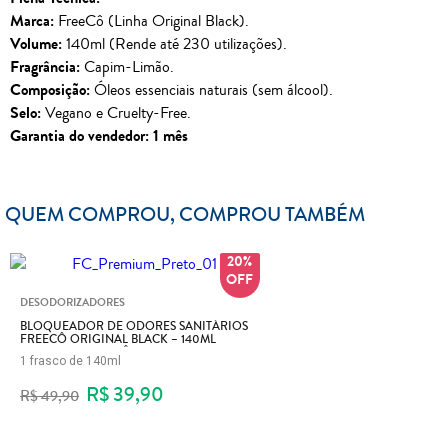
Marca:
FreeCô (Linha Original Black).
Volume:
140ml (Rende até 230 utilizações).
Fragrância:
Capim-Limão.
Composição:
Óleos essenciais naturais (sem álcool).
Selo:
Vegano e Cruelty-Free.
Garantia do vendedor: 1 mês
QUEM COMPROU, COMPROU TAMBÉM
20%
DESODORIZADORES
BLOQUEADOR DE ODORES SANITÁRIOS
FREECÔ ORIGINAL BLACK – 140ML
(TAMANHO ECONÔMICO)
1 frasco de 140ml
R$ 39,90
R$ 49,90