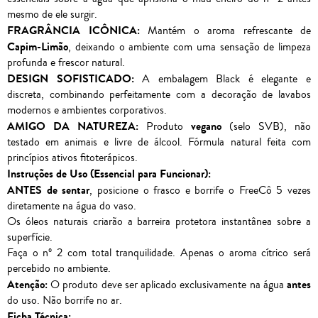
mesmo de ele surgir.
FRAGRÂNCIA ICÔNICA:
Mantém o aroma refrescante de
Capim-Limão
, deixando o ambiente com uma sensação de limpeza
profunda e frescor natural.
DESIGN SOFISTICADO:
A embalagem Black é elegante e
discreta, combinando perfeitamente com a decoração de lavabos
modernos e ambientes corporativos.
AMIGO DA NATUREZA:
vegano
Produto
(selo SVB), não
testado em animais e livre de álcool. Fórmula natural feita com
princípios ativos fitoterápicos.
Instruções de Uso (Essencial para Funcionar):
ANTES de sentar
, posicione o frasco e borrife o FreeCô 5 vezes
diretamente na água do vaso.
Os óleos naturais criarão a barreira protetora instantânea sobre a
superfície.
Faça o nº 2 com total tranquilidade. Apenas o aroma cítrico será
percebido no ambiente.
Atenção:
antes
O produto deve ser aplicado exclusivamente na água
do uso. Não borrife no ar.
Ficha Técnica: