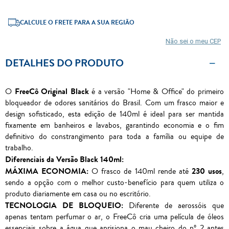
CALCULE O FRETE PARA A SUA REGIÃO
Não sei o meu CEP
DETALHES DO PRODUTO
FreeCô Original Black
O
é a versão "Home & Office" do primeiro
bloqueador de odores sanitários do Brasil. Com um frasco maior e
design sofisticado, esta edição de 140ml é ideal para ser mantida
fixamente em banheiros e lavabos, garantindo economia e o fim
definitivo do constrangimento para toda a família ou equipe de
trabalho.
Diferenciais da Versão Black 140ml:
MÁXIMA ECONOMIA:
230 usos
O frasco de 140ml rende até
,
sendo a opção com o melhor custo-benefício para quem utiliza o
produto diariamente em casa ou no escritório.
TECNOLOGIA DE BLOQUEIO:
Diferente de aerossóis que
apenas tentam perfumar o ar, o FreeCô cria uma película de óleos
essenciais sobre a água que aprisiona o mau cheiro do nº 2 antes