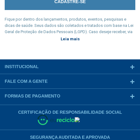
Fique por dentro dos lançamentos, produtos, eventos, pesquisas e
dicas de saúde. Seus dados são coletados e tratados com base na Lei
Geral de Proteção de Dados Pessoais (LGPD). Caso deseje receber, via
e-mail, qualquer tipo de comunicação, cadastre seu e-mail e participe
Leia mais
conscientemente de nossa newsletter. Manter sua privacidade é nosso
dever legal e seu cadastro só será coletado a partir de sua
manifestação livre, informada e inequívoca.
INSTITUCIONAL
FALE COM A GENTE
FORMAS DE PAGAMENTO
CERTIFICAÇÃO DE RESPONSABILIDADE SOCIAL
SEGURANÇA AUDITADA E APROVADA