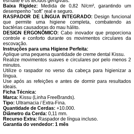
esmalte e os tecidos gengivais.
Baixa Rigidez:
Medida de 0,82 N/cm², garantindo um
desempenho "soft" real e seguro.
RASPADOR DE LÍNGUA INTEGRADO:
Design funcional
que permite uma higiene completa, combatendo as
bactérias causadoras do mau hálito.
DESIGN ERGONÔMICO:
Cabo inovador que proporciona
controle e conforto durante os movimentos circulares da
escovação.
Instruções para uma Higiene Perfeita:
Aplique uma pequena quantidade de creme dental Kissu.
Realize movimentos suaves e circulares por pelo menos 2
minutos.
Utilize o raspador no verso da cabeça para higienizar a
língua.
Use após as refeições e antes de dormir para resultados
ideais.
Ficha Técnica:
Marca:
Kissu (Linha FreeBrands).
Tipo:
Ultramacia / Extra-Fina.
Quantidade de Cerdas:
+10.000.
Diâmetro da Cerda:
0,11 mm.
Recurso Extra:
Raspador de língua incluso.
Garantia do vendedor: 1 mês