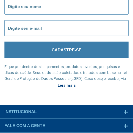
Fique por dentro dos lançamentos, produtos, eventos, pesquisas e
dicas de saúde. Seus dados são coletados e tratados com base na Lei
Geral de Proteção de Dados Pessoais (LGPD). Caso deseje receber, via
e-mail, qualquer tipo de comunicação, cadastre seu e-mail e participe
Leia mais
conscientemente de nossa newsletter. Manter sua privacidade é nosso
dever legal e seu cadastro só será coletado a partir de sua
manifestação livre, informada e inequívoca.
INSTITUCIONAL
FALE COM A GENTE