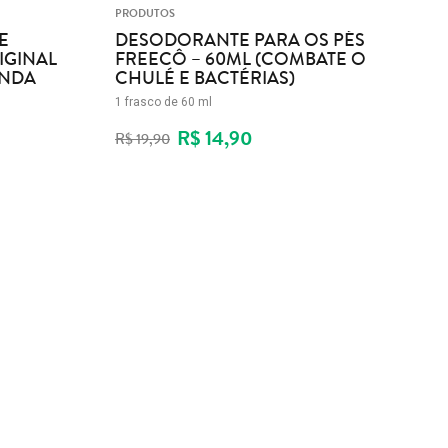
PRODUTOS
P
E
DESODORANTE PARA OS PÉS
IGINAL
FREECÔ – 60ML (COMBATE O
ANDA
CHULÉ E BACTÉRIAS)
–
1 frasco de 60 ml
1
R$ 14,90
R$ 19,90
R