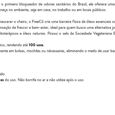
o primeiro bloqueador de odores sanitários do Brasil, ele oferece um
aneça no ambiente, seja em casa, no trabalho ou em locais públicos.
scarar o cheiro, o FreeCô cria uma barreira física de óleos essenciais 
nsação de frescor e bem-estar, ideal para quem busca uma alternativa jo
toterápicos e óleos naturais. Possui o selo da Sociedade Vegetariana 
100 usos
co, rendendo até
.
ente em bolsas, mochilas ou nécessaires, eliminando o medo de usar ban
ido.
tes
do uso. Não borrife no ar e não utilize após o uso.