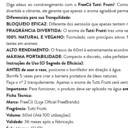
FreeCô Tutti Frutti
Diga adeus ao constrangimento com o
! Como 
divertida e vibrante, ele garante que apenas o aroma agradável perm
Diferenciais para sua Tranquilidade:
BLOQUEIO EFICAZ:
Diferente dos aerossóis que apenas tentam ma
FRAGRÂNCIA DIVERTIDA:
Tutti Frutti
O aroma de
traz uma se
100% NATURAL E VEGANO:
Formulado com princípios ativos fi
testes em animais.
ALTO RENDIMENTO:
O frasco de 60ml é extremamente econômi
MÁXIMA PORTABILIDADE:
Compacto e discreto, cabe perfeitam
Instruções de Uso (O Segredo da Eficácia):
ANTES de usar o vaso
, posicione o borrifador em direção à água.
Borrife 5 vezes para criar a barreira protetora de óleos naturais.
Faça o nº 2 tranquilamente. Apenas o aroma de Tutti Frutti será sent
Importante:
an
Para funcionar, o produto deve ser aplicado na água
Ficha Técnica:
Marca:
FreeCô (Loja Oficial FreeBrands).
Fragrância:
Tutti Frutti.
Volume:
60ml (Até 100 utilizações).
Validade:
36 meses após a fabricação.