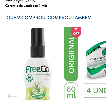
Selo:
Vegano (SVB).
Garantia do vendedor: 1 mês
QUEM COMPROU, COMPROU TAMBÉM
3%
9%