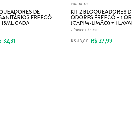
PRODUTOS
LOQUEADORES DE
KIT 2 BLOQUEADORES D
SANITÁRIOS FREECÔ
ODORES FREECÔ – 1 OR
 15ML CADA
(CAPIM-LIMÃO) + 1 LAV
5ml
2 frascos de 60ml
 32,31
R$ 27,99
R$ 43,80