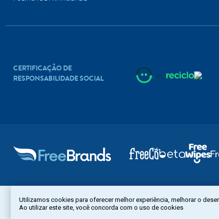
CERTIFICAÇÃO DE
RESPONSABILIDADE SOCIAL
Copyright © 2022. Todos os direitos reservados.
Utilizamos cookies para oferecer melhor experiência, melhorar o dese
Todas as marcas e suas imagens são de propriedade de seus respectivos donos.
Ao utilizar este site, você concorda com o uso de cookies
É vedada a reprodução, total ou parcial, de qualquer conteúdo sem expressa autorização.